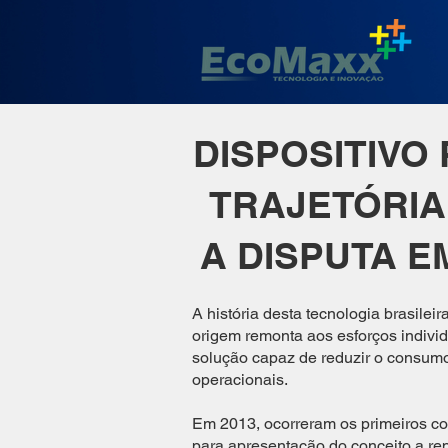
DISPOSITIVO
TRAJETÓRIA
A DISPUTA E
A história desta tecnologia brasilei
origem remonta aos esforços indivi
solução capaz de reduzir o consumo
operacionais.
Em 2013, ocorreram os primeiros con
para apresentação do conceito a rep