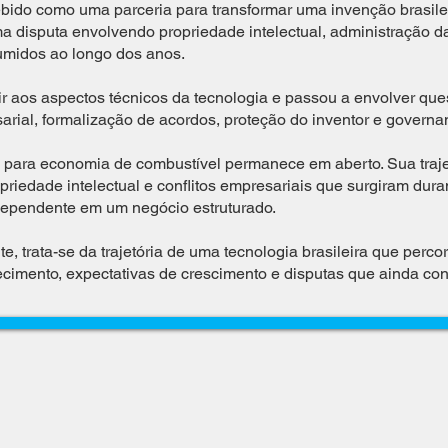
ebido como uma parceria para transformar uma invenção brasil
a disputa envolvendo propriedade intelectual, administração d
midos ao longo dos anos.
gir aos aspectos técnicos da tecnologia e passou a envolver qu
sarial, formalização de acordos, proteção do inventor e governa
vo para economia de combustível permanece em aberto. Sua traj
iedade intelectual e conflitos empresariais que surgiram duran
dependente em um negócio estruturado.
e, trata-se da trajetória de uma tecnologia brasileira que perc
cimento, expectativas de crescimento e disputas que ainda con
Joao Cardoso, Criador da tecnologia- São Leopoldo | RS
Copyright 2025 - João Cardoso - Todos os direitos reservados