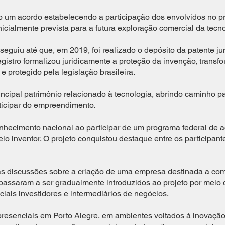
o um acordo estabelecendo a participação dos envolvidos no pr
nicialmente prevista para a futura exploração comercial da tecno
eguiu até que, em 2019, foi realizado o depósito da patente j
registro formalizou juridicamente a proteção da invenção, trans
e protegido pela legislação brasileira.
incipal patrimônio relacionado à tecnologia, abrindo caminho p
ticipar do empreendimento.
hecimento nacional ao participar de um programa federal de a
elo inventor. O projeto conquistou destaque entre os participant
 discussões sobre a criação de uma empresa destinada a comer
passaram a ser gradualmente introduzidos ao projeto por meio 
ciais investidores e intermediários de negócios.
presenciais em Porto Alegre, em ambientes voltados à inovaç