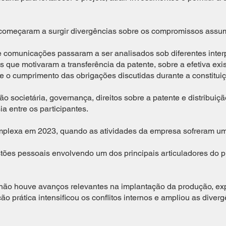
 começaram a surgir divergências sobre os compromissos assu
comunicações passaram a ser analisados sob diferentes inter
 que motivaram a transferência da patente, sobre a efetiva ex
e o cumprimento das obrigações discutidas durante a constitui
ão societária, governança, direitos sobre a patente e distribui
a entre os participantes.
mplexa em 2023, quando as atividades da empresa sofreram uma 
stões pessoais envolvendo um dos principais articuladores do p
ão houve avanços relevantes na implantação da produção, ex
o prática intensificou os conflitos internos e ampliou as diverg