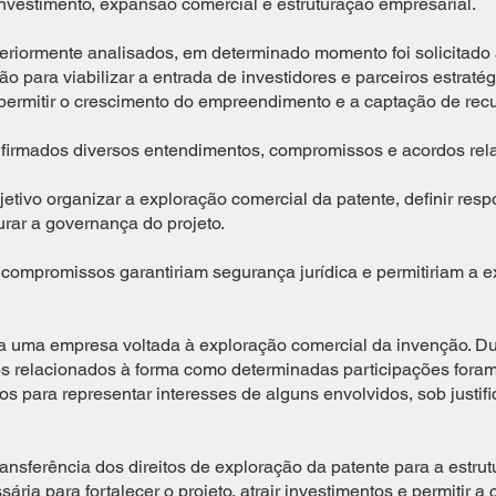
investimento, expansão comercial e estruturação empresarial.
riormente analisados, em determinado momento foi solicitado 
o para viabilizar a entrada de investidores e parceiros estraté
ermitir o crescimento do empreendimento e a captação de recu
irmados diversos entendimentos, compromissos e acordos relac
tivo organizar a exploração comercial da patente, definir respo
urar a governança do projeto.
s compromissos garantiriam segurança jurídica e permitiriam a
da uma empresa voltada à exploração comercial da invenção. Du
s relacionados à forma como determinadas participações foram 
dos para representar interesses de alguns envolvidos, sob justif
ransferência dos direitos de exploração da patente para a estrutu
ia para fortalecer o projeto, atrair investimentos e permitir a