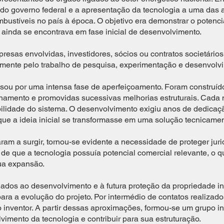
 do governo federal e a apresentação da tecnologia a uma das 
mbustíveis no país à época. O objetivo era demonstrar o potenci
ainda se encontrava em fase inicial de desenvolvimento.
sas envolvidas, investidores, sócios ou contratos societários
mente pelo trabalho de pesquisa, experimentação e desenvolvi
sou por uma intensa fase de aperfeiçoamento. Foram construído
onamento e promovidas sucessivas melhorias estruturais. Cada
iabilidade do sistema. O desenvolvimento exigiu anos de dedica
que a ideia inicial se transformasse em uma solução tecnicamen
am a surgir, tornou-se evidente a necessidade de proteger juri
de que a tecnologia possuía potencial comercial relevante, o q
sua expansão.
ados ao desenvolvimento e à futura proteção da propriedade int
ara a evolução do projeto. Por intermédio de contatos realizad
 inventor. A partir dessas aproximações, formou-se um grupo in
mento da tecnologia e contribuir para sua estruturação.