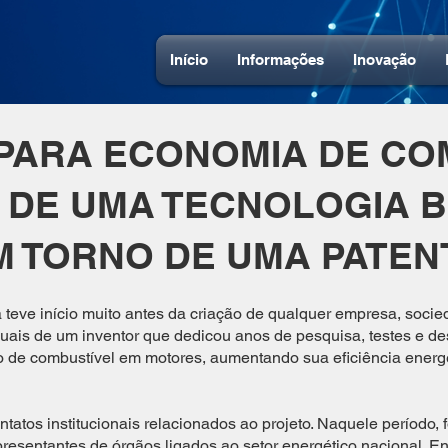
Início
Informações
Inovação
 PARA ECONOMIA DE CO
 DE UMA TECNOLOGIA B
M TORNO DE UMA PATEN
ra teve início muito antes da criação de qualquer empresa, soci
duais de um inventor que dedicou anos de pesquisa, testes e 
 de combustível em motores, aumentando sua eficiência energé
tatos institucionais relacionados ao projeto. Naquele período, 
resentantes de órgãos ligados ao setor energético nacional. En